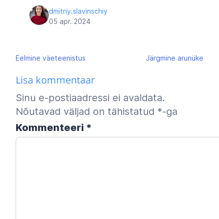
dmitriy.slavinschiy
05 apr. 2024
Navigeerimine
Eelmine
väeteenistus
Järgmine
arunüke
Lisa kommentaar
Sinu e-postiaadressi ei avaldata.
Nõutavad väljad on tähistatud
*
-ga
Kommenteeri
*