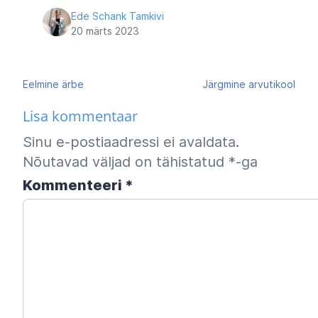
Ede Schank Tamkivi
20 märts 2023
Navigeerimine
Eelmine
ärbe
Järgmine
arvutikool
Lisa kommentaar
Sinu e-postiaadressi ei avaldata.
Nõutavad väljad on tähistatud
*
-ga
Kommenteeri
*