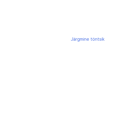
Järgmine
töntsik