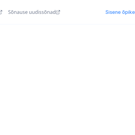
Sõnause uudissõnad
Sisene õpik