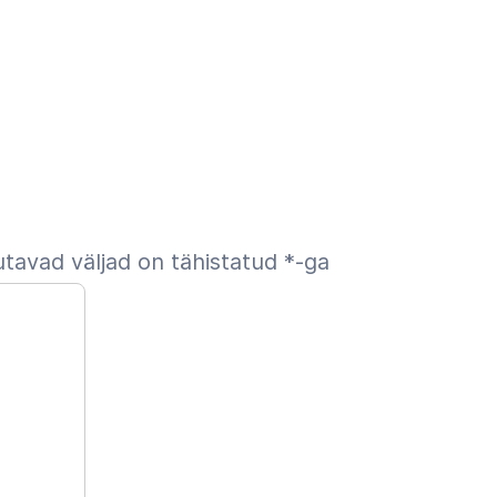
tavad väljad on tähistatud
*
-ga