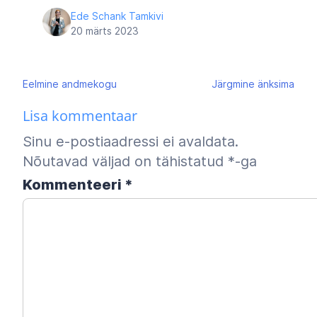
Ede Schank Tamkivi
20 märts 2023
Navigeerimine
Eelmine
andmekogu
Järgmine
änksima
Lisa kommentaar
Sinu e-postiaadressi ei avaldata.
Nõutavad väljad on tähistatud
*
-ga
Kommenteeri
*