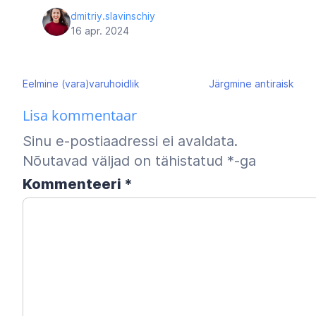
dmitriy.slavinschiy
16 apr. 2024
Navigeerimine
Eelmine
(vara)varuhoidlik
Järgmine
antiraisk
Lisa kommentaar
Sinu e-postiaadressi ei avaldata.
Nõutavad väljad on tähistatud
*
-ga
Kommenteeri
*