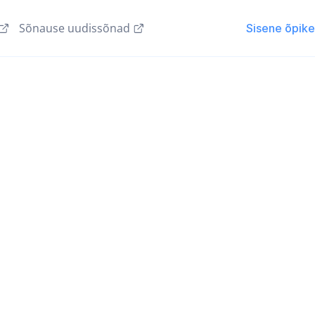
Sõnause uudissõnad
Sisene õpik