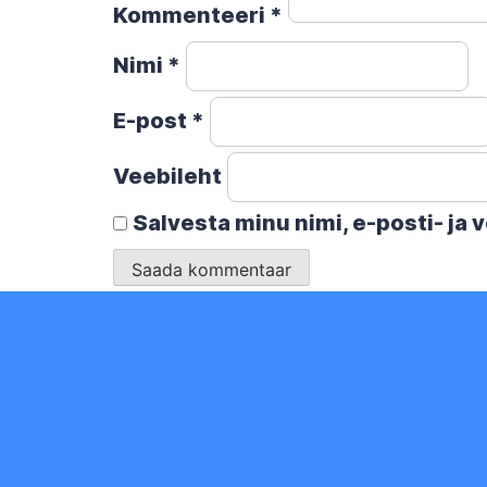
Kommenteeri
*
Nimi
*
E-post
*
Veebileht
Salvesta minu nimi, e-posti- ja