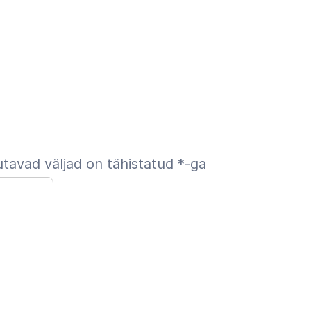
tavad väljad on tähistatud
*
-ga