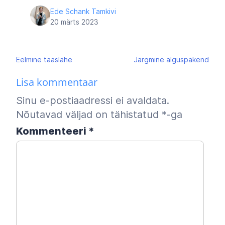
Ede Schank Tamkivi
20 märts 2023
Navigeerimine
Eelmine
taaslähe
Järgmine
alguspakend
Lisa kommentaar
Sinu e-postiaadressi ei avaldata.
Nõutavad väljad on tähistatud
*
-ga
Kommenteeri
*