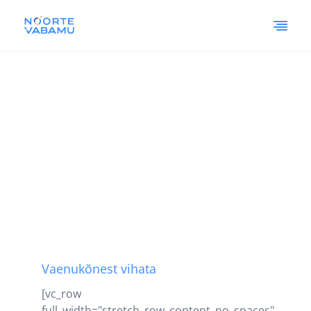
Vaenukõnest vihata
[vc_row
full_width="stretch_row_content_no_spaces"