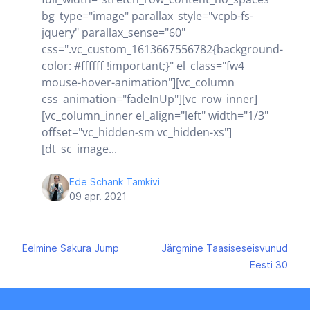
bg_type="image" parallax_style="vcpb-fs-
jquery" parallax_sense="60"
css=".vc_custom_1613667556782{background-
color: #ffffff !important;}" el_class="fw4
mouse-hover-animation"][vc_column
css_animation="fadeInUp"][vc_row_inner]
[vc_column_inner el_align="left" width="1/3"
offset="vc_hidden-sm vc_hidden-xs"]
[dt_sc_image...
Ede Schank Tamkivi
09 apr. 2021
Navigeerimine
Eelmine
Sakura Jump
Järgmine
Taasiseseisvunud
Eesti 30