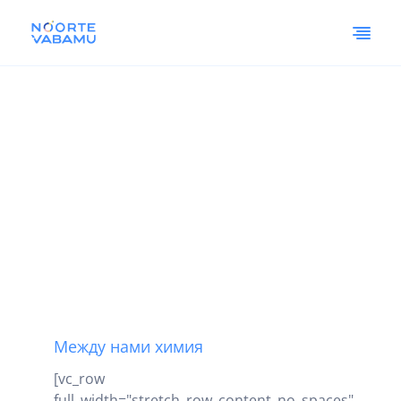
Между нами химия
[vc_row
full_width="stretch_row_content_no_spaces"