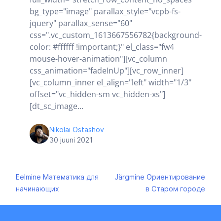
bg_type="image" parallax_style="vcpb-fs-
jquery" parallax_sense="60"
css=".vc_custom_1613667556782{background-
color: #ffffff !important;}" el_class="fw4
mouse-hover-animation"][vc_column
css_animation="fadeInUp"][vc_row_inner]
[vc_column_inner el_align="left" width="1/3"
offset="vc_hidden-sm vc_hidden-xs"]
[dt_sc_image...
Nikolai Ostashov
30 juuni 2021
Navigeerimine
Eelmine
Математика для
Järgmine
Ориентирование
начинающих
в Старом городе