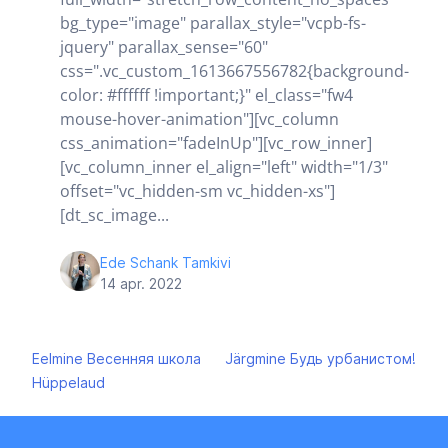
bg_type="image" parallax_style="vcpb-fs-
jquery" parallax_sense="60"
css=".vc_custom_1613667556782{background-
color: #ffffff !important;}" el_class="fw4
mouse-hover-animation"][vc_column
css_animation="fadeInUp"][vc_row_inner]
[vc_column_inner el_align="left" width="1/3"
offset="vc_hidden-sm vc_hidden-xs"]
[dt_sc_image...
Ede Schank Tamkivi
14 apr. 2022
Navigeerimine
Eelmine
Весенняя школа
Järgmine
Будь урбанистом!
Hüppelaud