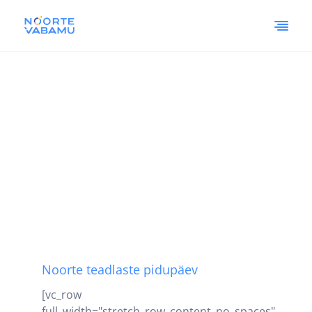
Noorte teadlaste pidupäev
[vc_row
full_width="stretch_row_content_no_spaces"