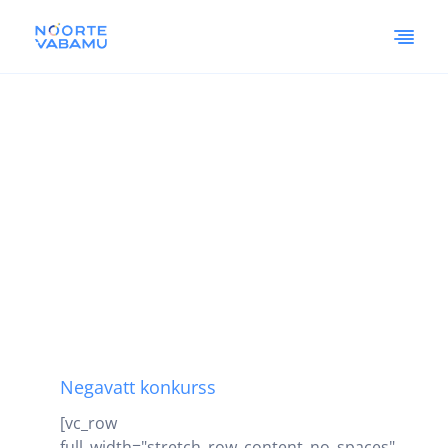
Negavatt konkurss
[vc_row
full_width="stretch_row_content_no_spaces"