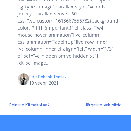
bg_type="image" parallax_style="vcpb-fs-
jquery" parallax_sense="60"
css=".vc_custom_1613667556782{background-
color: #ffffff !important;}" el_class="fw4
mouse-hover-animation"][vc_column
css_animation="fadeInUp"][vc_row_inner]
[vc_column_inner el_align="left" width="1/3"
offset="vc_hidden-sm vc_hidden-xs"]
[dt_sc_image...
Ede Schank Tamkivi
19 veebr. 2021
Navigeerimine
Eelmine
Kliimakollaaž
Järgmine
Vaktsiinid