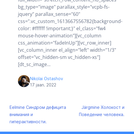
bg_type="image" parallax_style="vcpb-fs-
jquery" parallax_sense="60"
css=".vc_custom_1613667556782{background-
color: #ffffff !important;}" el_class="fw4
mouse-hover-animation"][vc_column
css_animation="fadeInUp"][vc_row_inner]
[vc_column_inner el_align="left" width="1/3"
offset="vc_hidden-sm vc_hidden-xs"]
[dt_sc_image...
Nikolai Ostashov
17 jaan. 2022
Navigeerimine
Eelmine
Синдром дефицита
Järgmine
Холокост и
внимания и
Поведение человека.
гиперактивности.