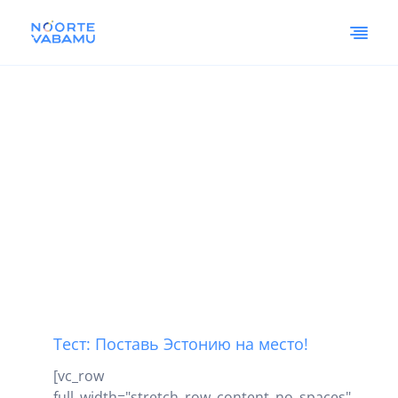
Тест: Поставь Эстонию на место!
[vc_row
full_width="stretch_row_content_no_spaces"