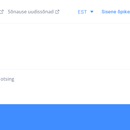
Sõnause uudissõnad
Sisene õpik
EST
 otsing