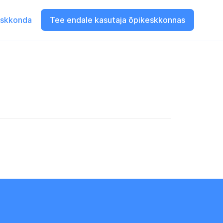
eskkonda
Tee endale kasutaja õpikeskkonnas