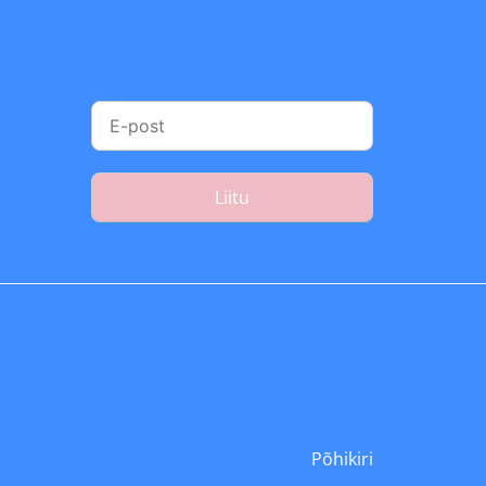
Liitu
Põhikiri